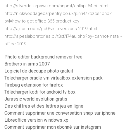
http://silverdollarpawn.com/snpmt/ehllapi-64-bit.html
http://nickwoodagecarpentry.co.uk/j5hn4/7czcsr.php?
ovl=how-to-get-office-365-product-key
http://ajnouri.com/gc0/visio-versions-2019.html
http://alpeslaboratories.cl/t3xf/i74au.php?py=cannot-install-
office-2019
Photo editor background remover free
Brothers in arms 2007
Logiciel de decoupe photo gratuit
Telecharger oracle vm virtualbox extension pack
Firebug extension for firefox
Télécharger kodi for android tv box
Jurassic world evolution gratis
Des chiffres et des lettres jeu en ligne
Comment supprimer une conversation snap sur iphone
Libreoffice version windows xp
Comment supprimer mon abonné sur instagram